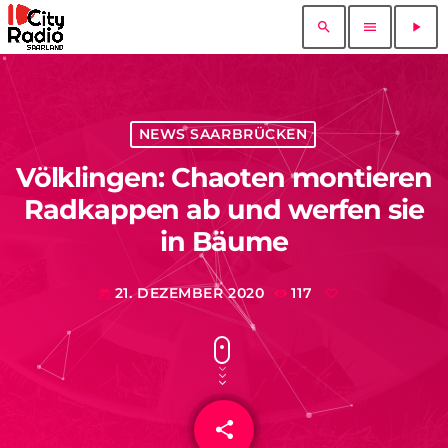
search
menu
play_arrow
NEWS SAARBRÜCKEN
Völklingen: Chaoten montieren
Radkappen ab und werfen sie
in Bäume
21. DEZEMBER 2020
117
today
share
email