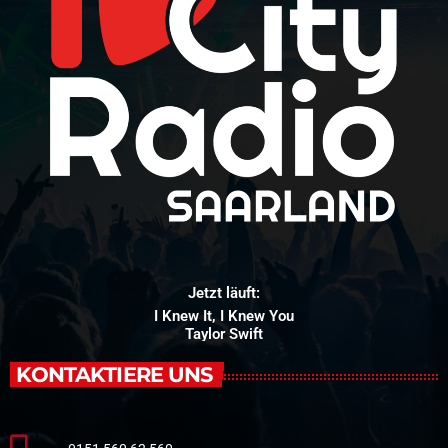
Jetzt läuft:
I Knew It, I Knew You
Taylor Swift
KONTAKTIERE UNS